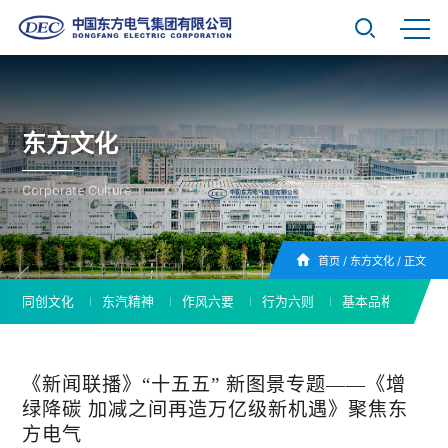
东方文化
Corporate Culture
首页
/
东方文化
/
正文
同创文化
东汽精神
作风六要
行为六则
基本品格
东
《新闻联播》“十五五” 新图景专题——《增
绿降碳 加减之间再造万亿级新机遇》聚焦东
方电气